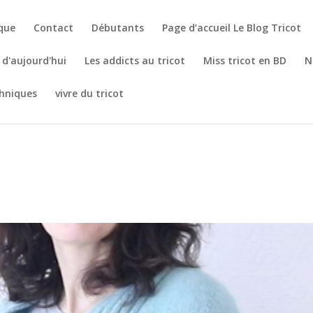
èque
Contact
Débutants
Page d’accueil Le Blog Tricot
t d'aujourd'hui
Les addicts au tricot
Miss tricot en BD
N
hniques
vivre du tricot