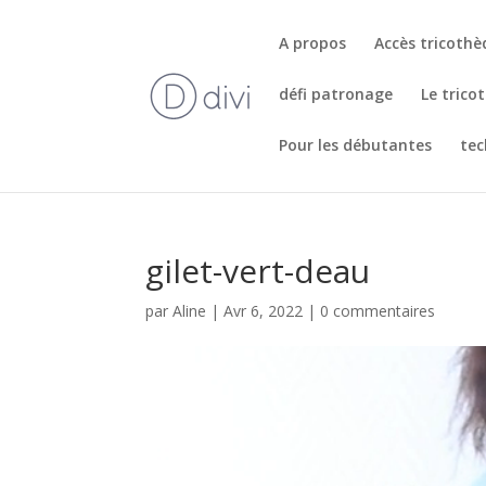
A propos
Accès tricoth
défi patronage
Le trico
Pour les débutantes
tec
gilet-vert-deau
par
Aline
|
Avr 6, 2022
|
0 commentaires