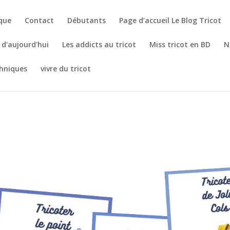
èque
Contact
Débutants
Page d’accueil Le Blog Tricot
t d'aujourd'hui
Les addicts au tricot
Miss tricot en BD
N
hniques
vivre du tricot