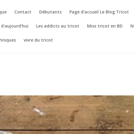
èque
Contact
Débutants
Page d’accueil Le Blog Tricot
t d'aujourd'hui
Les addicts au tricot
Miss tricot en BD
N
hniques
vivre du tricot