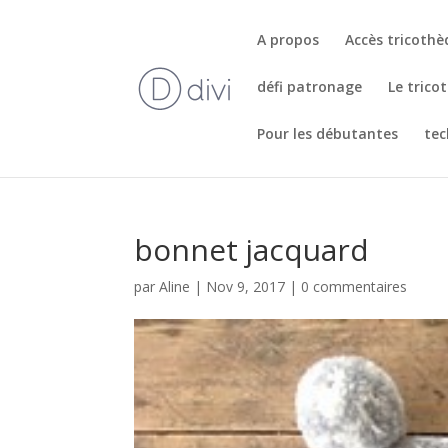
A propos
Accès tricoth
défi patronage
Le trico
Pour les débutantes
tec
bonnet jacquard
par
Aline
|
Nov 9, 2017
|
0 commentaires