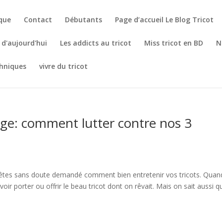
èque
Contact
Débutants
Page d’accueil Le Blog Tricot
t d'aujourd'hui
Les addicts au tricot
Miss tricot en BD
N
hniques
vivre du tricot
age: comment lutter contre nos 3
 êtes sans doute demandé comment bien entretenir vos tricots. Quan
r porter ou offrir le beau tricot dont on rêvait. Mais on sait aussi q