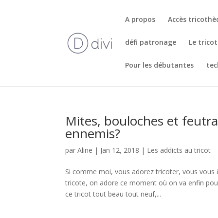
A propos
Accès tricoth
défi patronage
Le trico
Pour les débutantes
tec
Mites, bouloches et feutr
ennemis?
par
Aline
|
Jan 12, 2018
|
Les addicts au tricot
Si comme moi, vous adorez tricoter, vous vous
tricote, on adore ce moment où on va enfin pouvoi
ce tricot tout beau tout neuf,...