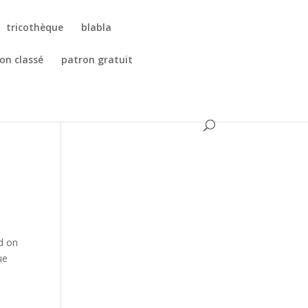
tricothèque
blabla
on classé
patron gratuit
d on
ue