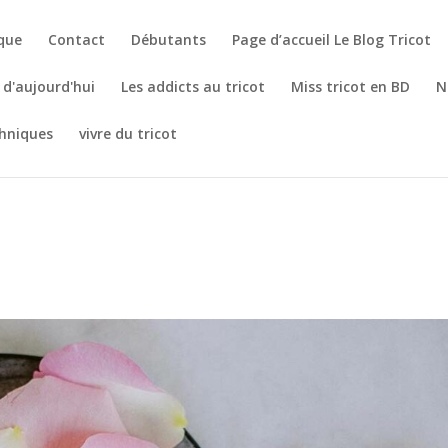
èque
Contact
Débutants
Page d’accueil Le Blog Tricot
t d'aujourd'hui
Les addicts au tricot
Miss tricot en BD
N
hniques
vivre du tricot