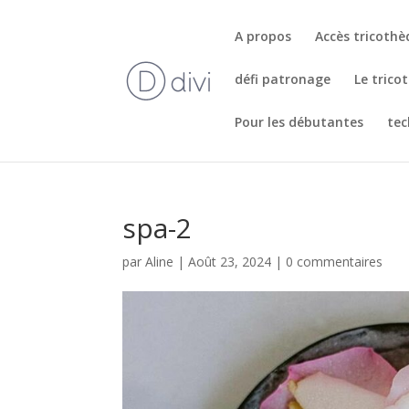
A propos
Accès tricoth
défi patronage
Le trico
Pour les débutantes
tec
spa-2
par
Aline
|
Août 23, 2024
|
0 commentaires