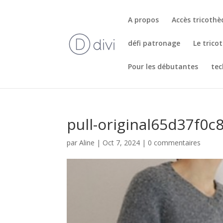
A propos
Accès tricoth
défi patronage
Le trico
Pour les débutantes
tec
pull-original65d37f0c
par
Aline
|
Oct 7, 2024
|
0 commentaires