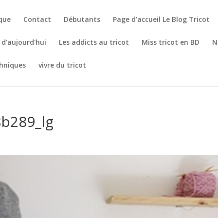
èque
Contact
Débutants
Page d’accueil Le Blog Tricot
t d'aujourd'hui
Les addicts au tricot
Miss tricot en BD
N
hniques
vivre du tricot
8b289_lg