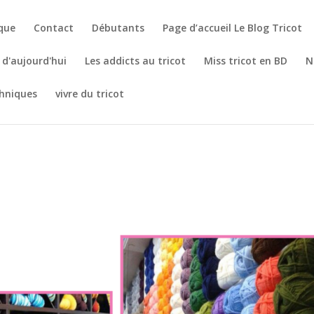
èque
Contact
Débutants
Page d’accueil Le Blog Tricot
t d'aujourd'hui
Les addicts au tricot
Miss tricot en BD
N
hniques
vivre du tricot