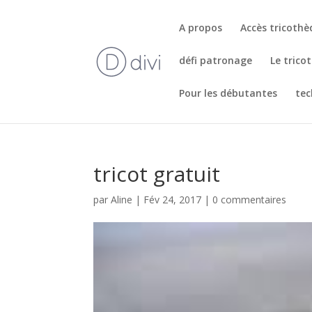
A propos
Accès tricoth
défi patronage
Le trico
Pour les débutantes
tec
tricot gratuit
par
Aline
|
Fév 24, 2017
|
0 commentaires