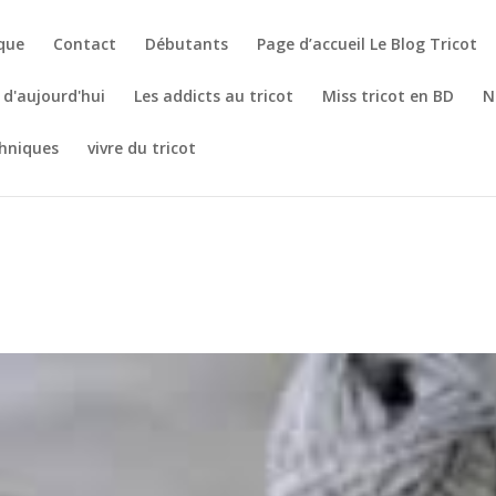
èque
Contact
Débutants
Page d’accueil Le Blog Tricot
t d'aujourd'hui
Les addicts au tricot
Miss tricot en BD
N
hniques
vivre du tricot