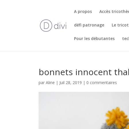
A propos
Accès tricoth
défi patronage
Le trico
Pour les débutantes
tec
bonnets innocent thal
par
Aline
|
Juil 28, 2019
|
0 commentaires