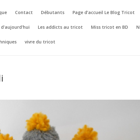
èque
Contact
Débutants
Page d’accueil Le Blog Tricot
t d'aujourd'hui
Les addicts au tricot
Miss tricot en BD
N
hniques
vivre du tricot
i