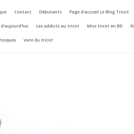
èque
Contact
Débutants
Page d’accueil Le Blog Tricot
t d'aujourd'hui
Les addicts au tricot
Miss tricot en BD
N
hniques
vivre du tricot