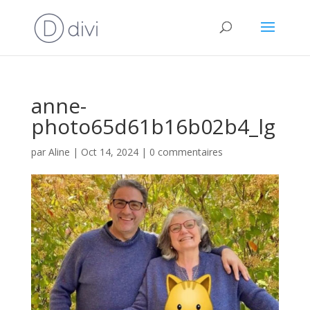
anne-
photo65d61b16b02b4_lg
par
Aline
|
Oct 14, 2024
|
0 commentaires