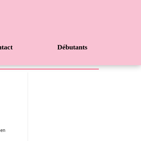
tact
Débutants
en