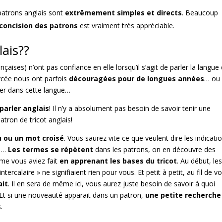
 patrons anglais sont
extrêmement simples et directs
. Beaucoup
concision des patrons
est vraiment très appréciable.
lais??
aises) n’ont pas confiance en elle lorsqu’il s’agit de parler la langue
lycée nous ont parfois
découragées pour de longues années
… ou
nger dans cette langue…
 parler anglais
! Il n’y a absolument pas besoin de savoir tenir une
tron de tricot anglais!
 ou un mot croisé
. Vous saurez vite ce que veulent dire les indicati
a…
Les termes se répètent
dans les patrons, on en découvre des
mme vous aviez fait
en apprenant les bases du tricot
. Au début, le
ercalaire » ne signifiaient rien pour vous. Et petit à petit, au fil de v
ait
. Il en sera de même ici, vous aurez juste besoin de savoir à quoi
 Et si une nouveauté apparait dans un patron,
une petite recherche
.