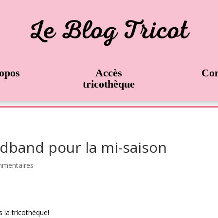
opos
Accès
Con
tricothèque
dband pour la mi-saison
mmentaires
 la tricothèque!