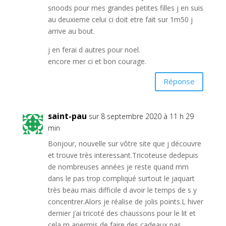
snoods pour mes grandes petites filles j en suis
au deuxieme celui ci doit etre fait sur 1m50 j
arrive au bout.
j en ferai d autres pour noel.
encore mer ci et bon courage.
Réponse
saint-pau
sur 8 septembre 2020 à 11 h 29
min
Bonjour, nouvelle sur vôtre site que j découvre
et trouve très interessant.Tricoteuse dedepuis
de nombreuses années je reste quand mm
dans le pas trop compliqué surtout le jaquart
très beau mais difficile d avoir le temps de s y
concentrer.Alors je réalise de jolis points.L hiver
dernier j’ai tricoté des chaussons pour le lit et
cela m apermis de faire des cadeaux pas