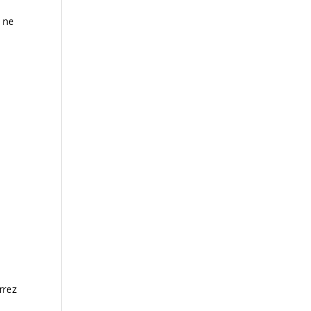
n
n ne
rrez