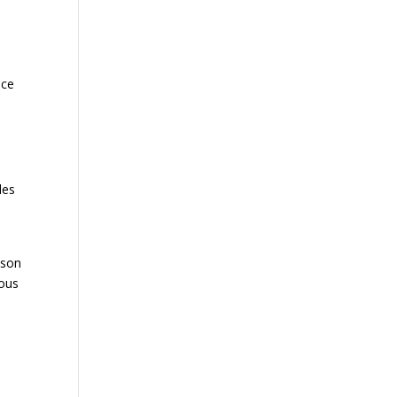
ace
les
 son
tous