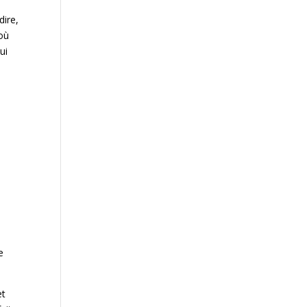
dire,
 où
ui
e
et