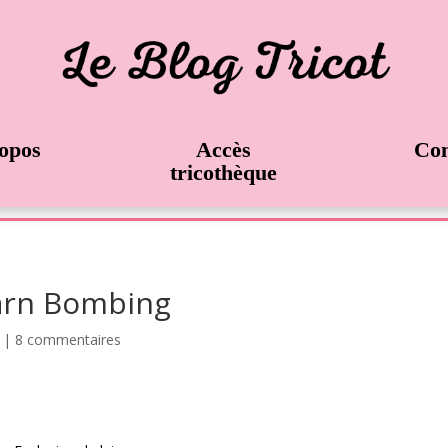
opos
Accès
Con
tricothèque
Yarn Bombing
|
8 commentaires