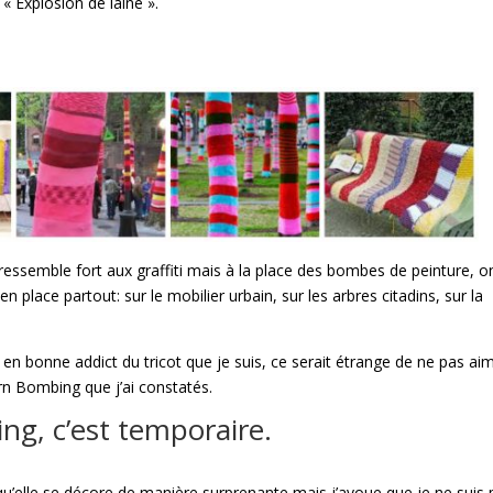
 « Explosion de laine ».
ressemble fort aux graffiti mais à la place des bombes de peinture, o
en place partout: sur le mobilier urbain, sur les arbres citadins, sur la
 bonne addict du tricot que je suis, ce serait étrange de ne pas ai
rn Bombing que j’ai constatés.
ng, c’est temporaire.
s, qu’elle se décore de manière surprenante mais j’avoue que je ne suis