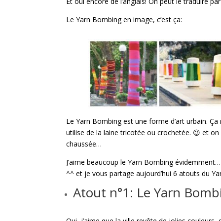
Et oui encore de l’anglais! On peut le traduire par
Le Yarn Bombing en image, c’est ça:
Le Yarn Bombing est une forme d’art urbain. Ça 
utilise de la laine tricotée ou crochetée. 😉 et on 
chaussée…
J’aime beaucoup le Yarn Bombing évidemment… en
^^ et je vous partage aujourd’hui 6 atouts du Ya
Atout n°1: Le Yarn Bombi
Oui, j’aime que la ville revête de jolies couleur